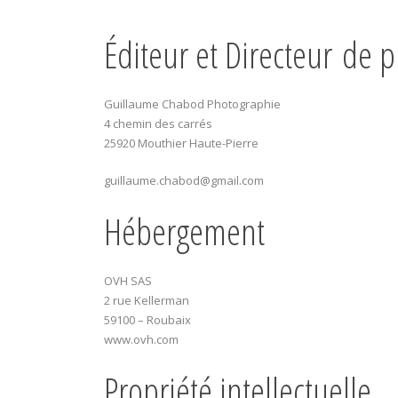
Éditeur et Directeur de p
Guillaume Chabod Photographie
4 chemin des carrés
25920 Mouthier Haute-Pierre
guillaume.chabod@gmail.com
Hébergement
OVH SAS
2 rue Kellerman
59100 – Roubaix
www.ovh.com
Propriété intellectuelle