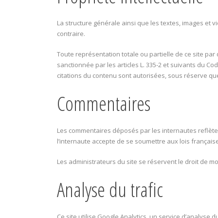
La structure générale ainsi que les textes, images et v
contraire.
Toute représentation totale ou partielle de ce site par
sanctionnée par les articles L. 335-2 et suivants du Code
citations du contenu sont autorisées, sous réserve que
Commentaires
Les commentaires déposés par les internautes reflèten
l’internaute accepte de se soumettre aux lois française
Les administrateurs du site se réservent le droit de m
Analyse du trafic
Ce site utilise Google Analytics, un service d’analyse d