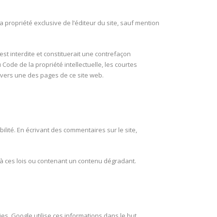
a propriété exclusive de l’éditeur du site, sauf mention
est interdite et constituerait une contrefaçon
u Code de la propriété intellectuelle, les courtes
n vers une des pages de ce site web.
lité. En écrivant des commentaires sur le site,
e à ces lois ou contenant un contenu dégradant.
kies. Google utilise ces informations dans le but