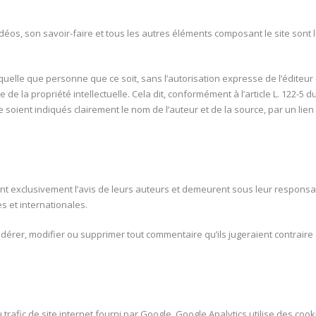
idéos, son savoir-faire et tous les autres éléments composant le site sont l
 quelle que personne que ce soit, sans l’autorisation expresse de l’éditeur 
 de la propriété intellectuelle. Cela dit, conformément à l’article L. 122-5 d
 soient indiqués clairement le nom de l’auteur et de la source, par un lie
t exclusivement l’avis de leurs auteurs et demeurent sous leur responsabi
s et internationales.
odérer, modifier ou supprimer tout commentaire qu’ils jugeraient contrair
u trafic de site internet fourni par Google. Google Analytics utilise des coo