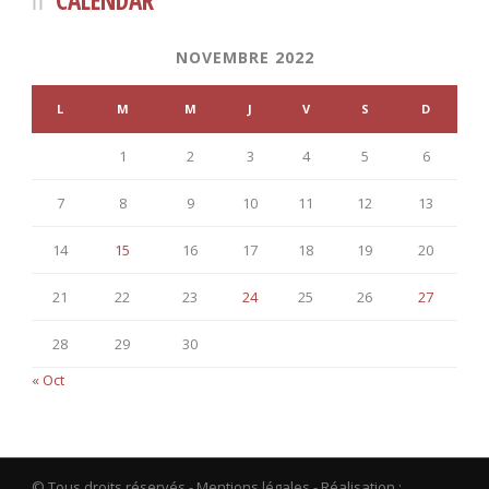
CALENDAR
NOVEMBRE 2022
L
M
M
J
V
S
D
1
2
3
4
5
6
7
8
9
10
11
12
13
14
15
16
17
18
19
20
21
22
23
24
25
26
27
28
29
30
« Oct
© Tous droits réservés -
Mentions légales
- Réalisation :