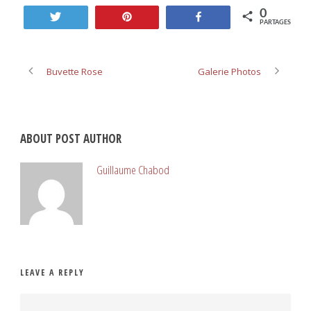
Twitter(ouvre
Facebook(ouvre
0
dans
dans
Tweetez
Enregistrer
Partagez
une
une
PARTAGES
nouvelle
nouvelle
fenêtre)
fenêtre)
Buvette Rose
Galerie Photos
ABOUT POST AUTHOR
Guillaume Chabod
LEAVE A REPLY