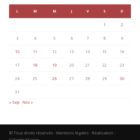
L
M
M
J
V
S
D
1
2
3
4
5
6
7
8
9
10
11
12
13
14
15
16
17
18
19
20
21
22
23
24
25
26
27
28
29
30
31
« Sep
Nov »
© Tous droits réservés -
Mentions légales
- Réalisation :
Valentin Marion